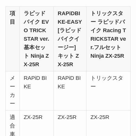
項
ラピッド
RAPiDBI
トリックスタ
目
バイク EV
KE-EASY
ー ラピッドバ
O TRICK
[ラビッド
イク Racing T
STAR ver.
バイクイ
RICKSTAR ve
基本セッ
ージー]
r.フルセット
ト Ninja Z
キット Z
Ninja ZX-25R
X-25R
X-25R
メ
RAPiD BI
RAPiD BI
トリックスタ
ー
KE
KE
ー
カ
ー
適
ZX-25R
ZX-25R
ZX-25R
合
車