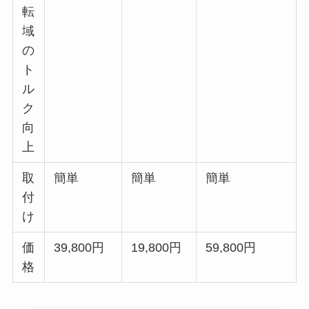
転
域
の
ト
ル
ク
向
上
取
簡単
簡単
簡単
付
け
価
39,800円
19,800円
59,800円
格