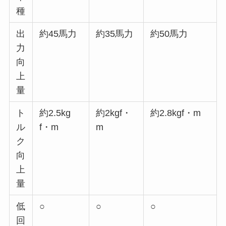
種
出
約45馬力
約35馬力
約50馬力
力
向
上
量
ト
約2.5kg
約2kgf・
約2.8kgf・m
ル
f・m
m
ク
向
上
量
低
○
○
○
回