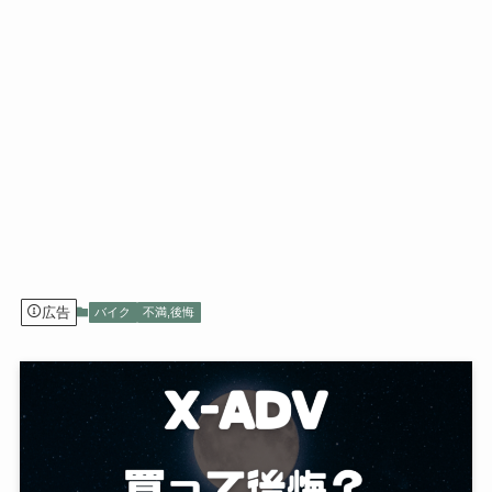
広告
バイク
不満,後悔