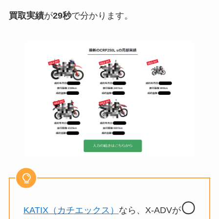
買取実績
が
29秒
で分かります。
〇
KATIX（カチエックス）
なら、X-ADVが