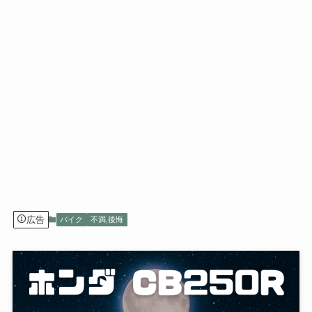
広告
バイク
不満,後悔