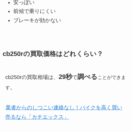
安っぽい
前傾で乗りにくい
ブレーキが効かない
cb250rの買取価格はどれくらい？
29秒
調べる
cb250rの買取相場は、
で
ことができま
。
す
業者からのしつこい連絡なし！バイクを高く買い
売るなら「カチエックス」