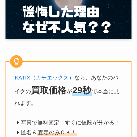
KATIX（カチエックス）
なら、あなたのバ
買取価格
29秒
イクの
が
で本当に見
れます。
写真で無料査定！すぐに値段が分かる！
匿名＆
査定のみＯＫ！