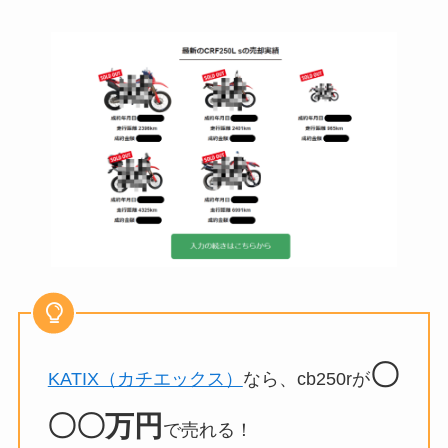
〇
KATIX（カチエックス）
なら、cb250rが
〇〇万円
で売れる！